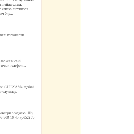
енишлетти. Бy имкян
 пейда олды.
 чанакъ антеннасы
ч бир...
ининъ корюшюви
лар аньаневий
ичюн телефон:...
инде «ИЛЬХАМ» эдебий
т олуналар.
шювлери оладжакъ. Шу
-909-10-45; (0652) 70-