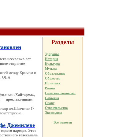
Разделы
тановлен
Здоровье
История
ета несколько лет
енное открытие
Культура
Музыка
связей между Крымом и
Образование
ик: QHA
Общество
Политика
Разное
Сельское хозяйство
 фильма «Хайтарма»,
События
ем — прославленным
Спорт
Строительство
театр им.Шевченко 17-
Экономика
скотатарские...
Все новости
афе Джемилеве
 одного народа». Этот
рственного телеканала