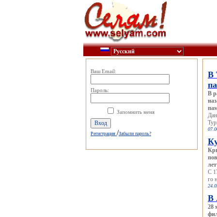
Ваш Email:
В 
п
Пароль:
В р
наз
пам
Запомнить меня
Дан
Тур
07.0
/
Регистрация
Забыли пароль?
Ку
Кры
пов
ле
С 1
го 
24.0
В 
28 
фил