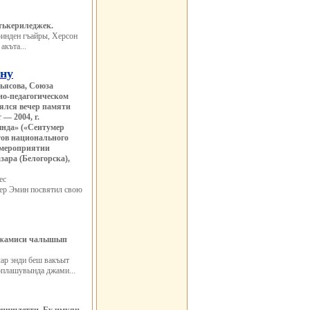
тькериледжек.
ринден гъайры, Херсон
акъта...
ину
ьясова, Союза
но-педагогическом
ялся вечер памяти
— 2004, г.
нда» («Сеитумер
тов национального
 мероприятии
ара (Белогорска),
ес
ер Эмин посвятил свою
 джамиси чалышып
ар энди беш вакъыт
оплашувында джами...