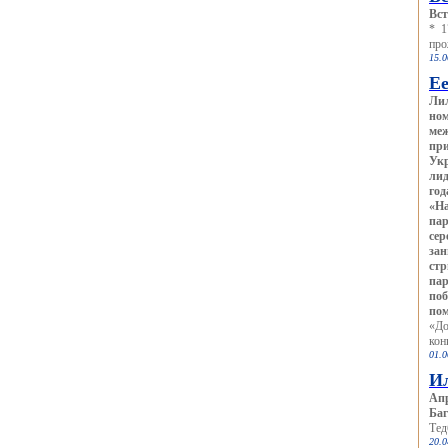
Вст
* 1
про
15.0
Ее
Лил
ном
меж
при
Укр
лид
год
«На
пар
сер
зан
стр
пар
поб
пом
«До
кон
01.0
И
Апр
Баг
Тед
20.0