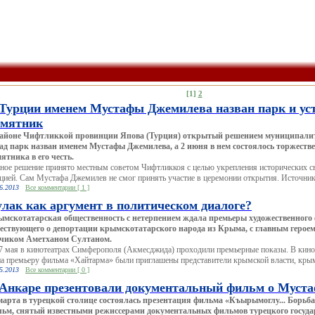
[1]
2
Турции именем Мустафы Джемилева назван парк и ус
амятник
айоне Чифтликкой провинции Япова (Турция) открытый решением муниципалит
ад парк назван именем Мустафы Джемилева, а 2 июня в нем состоялось торжеств
ятника в его честь.
ное решение принято местным советом Чифтликкоя с целью укрепления исторических 
цией. Сам Мустафа Джемилев не смог принять участие в церемонии открытия. Источн
6.2013
Все комментарии [ 1 ]
лак как аргумент в политическом диалоге?
мскотатарская общественность с нетерпением ждала премьеры художественного
ествующего о депортации крымскотатарского народа из Крыма, с главным геро
тчиком Аметханом Султаном.
7 мая в кинотеатрах Симферополя (Акмесджида) проходили премьерные показы. В кино
на премьеру фильма «Хайтарма» были приглашены представители крымской власти, крым
5.2013
Все комментарии [ 0 ]
Анкаре презентовали документальный фильм о Муст
марта в турецкой столице состоялась презентация фильма «Къырымоглу... Борьба
ьм, снятый известными режиссерами документальных фильмов турецкого госуда