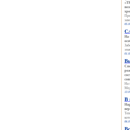
«TR
воз
хро
Пре
зам
05.0
С
На 
осо
Заб
эти
01.0
Вы
Спе
рож
сос
сов
На 
Мед
13.0
В 
Нар
вер
Теп
кот
06.0
В