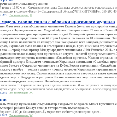
речи односельчан,однокурсников
7 июня в 11.00 ч. в г. Симферополе в парке Салгирка состоится встреча односельчан, в 
живавших в совхозе «Баяут-3» Сырдарьинской областиУЧПРКИГТЯНйТел. 050-290-46-8
6.2012
Все комментарии [ 0 ]
 модель словно сошла с обложки красочного журнала
ия Мамутова стала абсолютным чемпионом Европы (золотым призером) в конку
инации «Наращивание волос. Модный образ». Это произошло 20 мая в г.Санкт-П
дународном конкурсе, проходившем под эгидой Всемирной организации парикм
няли участие представители из 40 стран Европы. Включал он 18 номинаций. Ли
аину. Своим появлением на конкурсе она шокировала всех напором, решимость
ером, и финалом была полная и неоспоримая победа. Путь к ней был стремительн
а она — серебряный призер Международного чемпионата «Hair Extension 2011» в
ращивание волос и авторская прическа»; в августе - золотой призер чемпионата
икмахерскому искусству в номинации «Свадебная прическа. Модная стрижка»; в 
ебряный призер в Открытом чемпионате Украины в номинации «Свадебная при
имает 6 место в Открытом чемпионате на Кубок России в номинации «Свадебная
ижка»; в ноябре — вошла в десятку лучших мастеров Украины по наращиванию 
икмахерскому искусству. Стремительность в покорении творческих высот сродн
едам в спорте. Выдадим секрет: ранее Лилия занималась спортом и спортивные 
огли ей опередить соперников. Но победа далась нелегко.
 меня никто от Украины не выступал в данной номинации. Я — специалист по этому п
курса модель перед наращиванием волос жюри детально осматривало: волосы перед работ
6.2012
Все комментарии [ 0 ]
лян
ель 29 базар куню белли къырымтатар языджысы ве оджасы Мемет Нузетнинъ с
ъчасарай районы Коклуз коюнде хатыра ташы къоюладжакъ.
бир саат 11.00-де башланаджакъ.Бу мерасимге эдебият мухлислерини давет...
4.2012
Все комментарии [ 0 ]