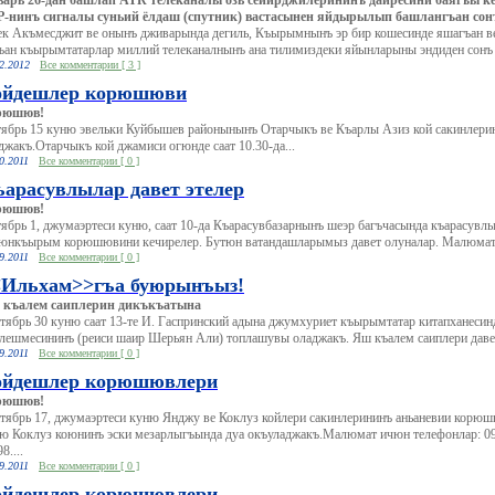
арь 26-дан башлап ATR телеканалы озь сеиирджилерининъ даиресини баягъы к
-нинъ сигналы суньий ёлдаш (спутник) вастасынен яйдырылып башлангъан сонъ
 Акъмесджит ве онынъ дживарында дегиль, Къырымнынъ эр бир кошесинде яшагъан ве
ъан къырымтатарлар миллий телеканалнынъ ана тилимиздеки яйынларыны эндиден сонъ и
2.2012
Все комментарии [ 3 ]
ойдешлер корюшюви
рюшюв!
ябрь 15 куню эвельки Куйбышев районынынъ Отарчыкъ ве Къарлы Азиз кой сакинлер
джакъ.Отарчыкъ кой джамиси огюнде саат 10.30-да...
0.2011
Все комментарии [ 0 ]
арасувлылар давет этелер
рюшюв!
ябрь 1, джумаэртеси куню, саат 10-да Къарасувбазарнынъ шеэр багъчасында къарасувлы
юнкъырым корюшювини кечирелер. Бутюн ватандашларымыз давет олуналар. Малюмат 
9.2011
Все комментарии [ 0 ]
<Ильхам>>гъа буюрынъыз!
 къалем саиплерин дикъкъатына
тябрь 30 куню саат 13-те И. Гаспринский адына джумхуриет къырымтатар китапханес
лешмесининъ (реиси шаир Шерьян Али) топлашувы оладжакъ. Яш къалем саиплери даве
9.2011
Все комментарии [ 0 ]
ойдешлер корюшювлери
рюшюв!
тябрь 17, джумаэртеси куню Янджу ве Коклуз койлери сакинлерининъ аньаневии корю
ю Коклуз коюнинъ эски мезарлыгъында дуа окъуладжакъ.Малюмат ичюн телефонлар: 099
8....
9.2011
Все комментарии [ 0 ]
ойдешлер корюшювлери