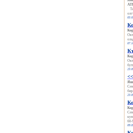
Янв
АТР
Тек
олг
03.0
К
Ко
Окт
ола
07.1
Къ
Ко
Окт
бут
23.0
<
Яш
Сен
бир
23.0
К
Ко
Сен
кун
60-9
09.0
К