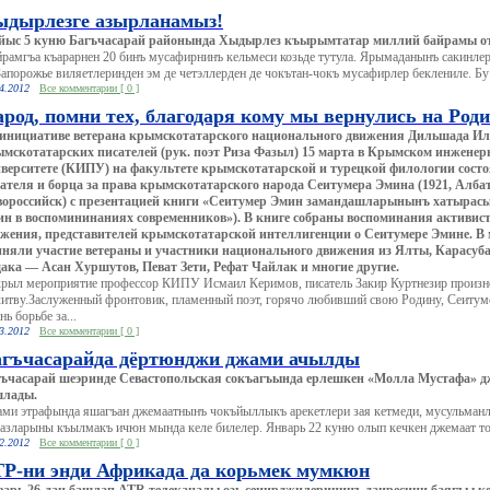
ыдырлезге азырланамыз!
йыс 5 куню Багъчасарай районында Хыдырлез къырымтатар миллий байрамы о
рамгъа къарарнен 20 бинъ мусафирнинъ кельмеси козьде тутула. Ярымаданынъ сакинле
Запорожье виляетлеринден эм де четэллерден де чокътан-чокъ мусафирлер беклениле. Бу 
4.2012
Все комментарии [ 0 ]
род, помни тех, благодаря кому мы вернулись на Род
инициативе ветерана крымскотатарского национального движения Дильшада Ил
мскотатарских писателей (рук. поэт Риза Фазыл) 15 марта в Крымском инженер
верситете (КИПУ) на факультете крымскотатарской и турецкой филологии состо
ателя и борца за права крымскотатарского народа Сеитумера Эмина (1921, Албат 
ороссийск) с презентацией книги «Сеитумер Эмин замандашларынынъ хатырасы
н в воспомининаниях современников»). В книге собраны воспоминания активис
жения, представителей крымскотатарской интеллигенции о Сеитумере Эмине. В
няли участие ветераны и участники национального движения из Ялты, Карасубаз
ака — Асан Хуршутов, Певат Зети, Рефат Чайлак и многие другие.
рыл мероприятие профессор КИПУ Исмаил Керимов, писатель Закир Куртнезир произн
итву.Заслуженный фронтовик, пламенный поэт, горячо любивший свою Родину, Сеитум
нь борьбе за...
3.2012
Все комментарии [ 0 ]
агъчасарайда дёртюнджи джами ачылды
гъчасарай шеэринде Севастопольская сокъагъында ерлешкен «Молла Мустафа»
шлады.
ми этрафында яшагъан джемаатнынъ чокъйыллыкъ арекетлери зая кетмеди, мусульманл
азларыны къылмакъ ичюн мында келе билелер. Январь 22 куню олып кечкен джемаат т
2.2012
Все комментарии [ 0 ]
Р-ни энди Африкада да корьмек мумкюн