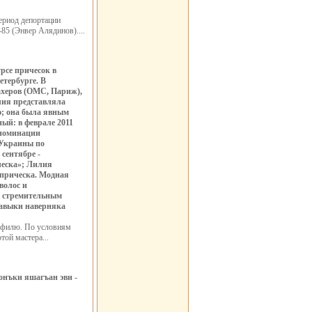
период депортации
5 (Энвер Алядинов)....
рсе причесок в
етербурге. В
ахеров (ОМС, Париж),
лия представляла
ю; она была явным
ый: в феврале 2011
 номинации
 Украины по
сентябре -
ческа»; Лилия
 прическа. Модная
волос и
и стремительным
навыки наверняка
рофилю. По условиям
ой мастера...
онъки яшагъан эви -