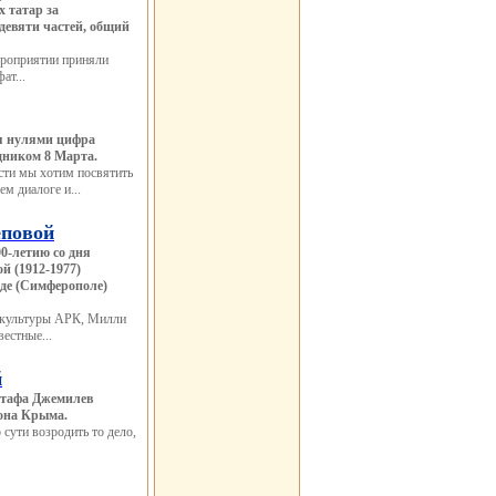
 татар за
девяти частей, общий
ероприятии приняли
ат...
мя нулями цифра
здником 8 Марта.
ости мы хотим посвятить
м диалоге и...
еповой
0-летию со дня
 (1912-1977)
де (Симферополе)
 культуры АРК, Милли
естные...
й
стафа Джемилев
йона Крыма.
 сути возродить то дело,