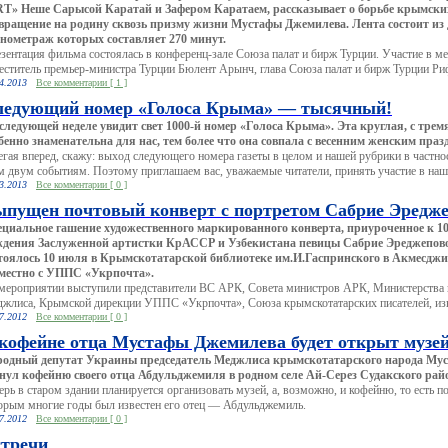
T» Неше Сарысой Каратай и Зафером Каратаем, рассказывает о борьбе крымских
вращение на родину сквозь призму жизни Мустафы Джемилева. Лента состоит из 
нометраж которых составляет 270 минут.
зентация фильма состоялась в конференц-зале Союза палат и бирж Турции. Участие в м
еститель премьер-министра Турции Бюлент Арынч, глава Союза палат и бирж Турции Риф
4.2013
Все комментарии [ 1 ]
ледующий номер «Голоса Крыма» — тысячный!
следующей неделе увидит свет 1000-й номер «Голоса Крыма». Эта круглая, с тре
бенно знаменательна для нас, тем более что она совпала с весенним женским пра
егая вперед, скажу: выход следующего номера газеты в целом и нашей рубрики в частн
м двум событиям. Поэтому приглашаем вас, уважаемые читатели, принять участие в наше
3.2013
Все комментарии [ 0 ]
пущен почтовый конверт с портретом Сабрие Эредж
циальное гашение художественного маркированного конверта, приуроченное к 10
дения Заслуженной артистки КрАССР и Узбекистана певицы Сабрие Эреджеповой
тоялось 10 июля в Крымскотатарской библиотеке им.И.Гаспринского в Акмесджи
местно с УППС «Укрпочта».
мероприятии выступили представители ВС АРК, Совета министров АРК, Министерства
жлиса, Крымской дирекции УППС «Укрпочта», Союза крымскотатарских писателей, изв
7.2012
Все комментарии [ 0 ]
кофейне отца Мустафы Джемилева будет открыт музе
одный депутат Украины председатель Меджлиса крымскотатарского народа Му
нул кофейню своего отца Абдульджемиля в родном селе Ай-Серез Судакского ра
ерь в старом здании планируется организовать музей, а, возможно, и кофейню, то есть по
орым многие годы был известен его отец — Абдульджемиль.
7.2012
Все комментарии [ 0 ]
стречи