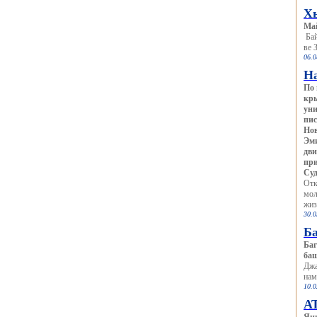
Х
Ма
Бай
ве 
06.0
На
По 
кры
уни
пис
Нов
Эми
дви
при
Суд
Отк
мол
жиз
30.0
Б
Ба
ба
Джа
нам
10.0
АТ