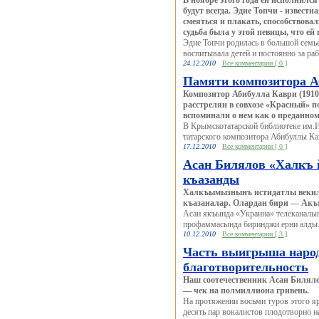
В ноябре этого года ей исполнился 
будут всегда. Эдие Топчи - извест
смеяться и плакать, способствов
судьба была у этой певицы, что ей
Эдие Топчи родилась в большой семь
воспитывала детей и постоянно за раб
24.12.2010
Все комментарии [ 0 ]
Памяти композитора 
Композитор Абибулла Каври (1910-
расстрелян в совхозе «Красный» п
вспоминали о нем как о преданном
В Крымскотатарской библиотеке им.И
татарского композитора Абибуллы Кав
17.12.2010
Все комментарии [ 0 ]
Асан Билялов «Халкъ 
къазанды
Халкъымызнынъ истидатлы векилл
къазаналар. Олардан бири — Акъ
Асан якъында «Украина» телеканалы
профаммасында биринджи ерни алды. 
10.12.2010
Все комментарии [ 3 ]
Часть выигрыша народн
благотворительность
Наш соотечественник Асан Билялов
— чек на полмиллиона гривень.
На протяжении восьми туров этого я
десять пар вокалистов плодотворно н