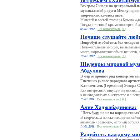
Встречаем «Хайтарму»
Вечером 7 июля на центральной п
музыкальной радуги Международны
творческих коллективов.
Жителей и гостей столицы Крыма жде
Государственный крымскотатарский а
06.07.2012
Все комментарии [ 0 ]
Почаще слушайте люб
Попробуйте обойтись без лекарств
Положительные эмоции, вызываемые
мозга, нормализуют обмен веществ, 
20.04.2012
Все комментарии [ 1 ]
Шедевры мировой музы
Абдулова
В марте прошел ряд концертов вып
Гнесиных (класс народного артиста
Клингенталь (Германия) Энвера Се
Как интересный, ищущий музыкант, Э
к неизве­данному в искусстве и в реп
15.04.2011
Все комментарии [ 0 ]
Алие Хаджабадинова:
"Петь буду, но не на корпоративах
В творческом поиске находятся сейч
ансамбль «Бельбек», который остался 
14.01.2011
Все комментарии [ 0 ]
Радуйтесь каждому миг