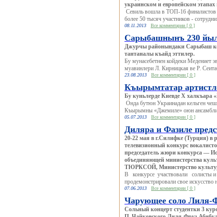
украинском и европейском этапах
Севиль вошла в ТОП-16 финалистов ко
более 50 тысяч участников - сотрудн
08.11.2013
Все комментарии [ 0 ]
Сарыбашнынъ 230 йы
Джурчы районындаки Сарыбаш кою
тантаналы къайд эттилер.
Бу мунасебетнен койдеки Медениет э
муавинлери Л. Кирницкая ве Р. Сеита
23.08.2013
Все комментарии [ 0 ]
Къырымтатар артистле
Бу куньлерде Киевде X халкъара «
Онда бутюн Украинадан кельген чеши
Къырымны «Джемиле» оюн ансамбли,
05.07.2013
Все комментарии [ 0 ]
Диляра и Фазиле пред
20-22 мая в г.Силифке (Турция) 
телевизионный конкурс вокалисто
председатель жюри конкурса — И
объединяющей министерства культ
ТЮРКСОЙ, Министерство культур
В конкурсе участвовали солисты и 
продемонстрировали свое искусство н
07.06.2013
Все комментарии [ 0 ]
Чарующее соло Лиля-
Сольный концерт студентки 3 кур
П. Чайковского Лиля-Фруз Абибул