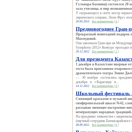
Гульнара Бахшиш) состоялся 20 м
зала училища, в мир возвышенных
У сверкающего в свете люстр черного
лирического сопрано, Лиля-Фруз легк
29.03.2013
Все комментарии [ 0 ]
Предновогоднее Гран-
Прекрасный новогодний подарок п
Махмудовой.
Она завоевала Гран-при на Междуна
Symphony-2012».Конкурс проходил в с
29.12.2012
Все комментарии [ 1 ]
Для президента Казахс
1 декабря в Казахстане впервые от
госта была приглашена очаровате
драматического театра Эмине Дже
— 30 ноября состоялись праздничн
декабря в г.Караганде в...
14.12.2012
Все комментарии [ 0 ]
Школьный фестиваль «
Сияющий красками и музыкой шко
симферопольской школе №42, слов
рассыпая звенящее настроение юно
немеркнущих народных традиций.
На празднике знакомства с национа
(научный сотрудник Бахчисарайского 
28.09.2012
Все комментарии [ 0 ]