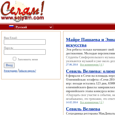
Ваш Email:
Майре Пашаева и Энна
искусства
Пароль:
Эти ребята только начинают свой 
достижения. Молодые перспективн
Студенты Симферопольского музыкал
Запомнить меня
увлекаются музыкой и уже около дес
27.06.2014
Все комментарии [ 0 ]
/
Севиль Велиева: олимп
Регистрация
Забыли пароль?
6 февраля в Сочи на площадь пер
Олимпийская эстафета «Сочи-201
игр: позади остались 123 дня, 65
олимпийского факела завершилас
европейского этапа конкурса исп
«Ощущать свое участие в событии, н
незабываемо, это тревожно, это ответ
14.02.2014
Все комментарии [ 0 ]
Севиль Велиева
Сотрудница ресторана МакДональд