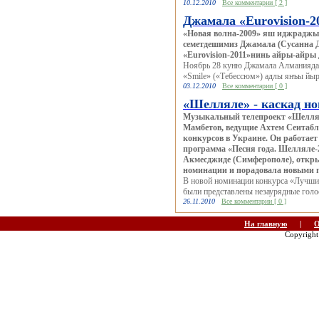
10.12.2010
Все комментарии [ 2 ]
Джамала «Еurovision-
«Новая волна-2009» яш иджрадж
семетдешимиз Джамала (Сусанна Д
«Eurovision-2011»нинь айры-айры
Ноябрь 28 куню Джамала Алманияда о
«Smile» («Тебессюм») адлы янъы йыр
03.12.2010
Все комментарии [ 0 ]
«Шелляле» - каскад но
Музыкальный телепроект «Шеллял
Мамбетов, ведущие Ахтем Сеитабл
конкурсов в Украине. Он работае
программа «Песня года. Шелляле-
Акмесджиде (Симферополе), откры
номинации и порадовала новыми 
В новой номинации конкурса «Лучши
были представлены незаурядные голо
26.11.2010
Все комментарии [ 0 ]
На главную
|
О
Copyrigh