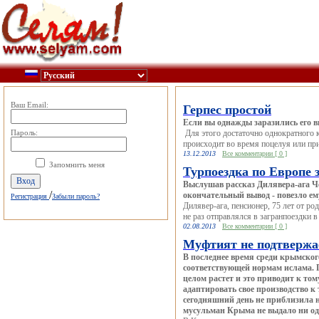
Ваш Email:
Герпес простой
Если вы однажды заразились его в
Пароль:
Для этого достаточно однократного к
происходит во время поцелуя или прик
13.12.2013
Все комментарии [ 0 ]
Запомнить меня
Турпоездка по Европе 
Выслушав рассказ Дилявера-ага Че
/
окончательный вывод - повезло ем
Регистрация
Забыли пароль?
Дилявер-ага, пенсионер, 75 лет от р
не раз отправлялся в загранпоездки в
02.08.2013
Все комментарии [ 0 ]
Муфтият не подтвержае
В последнее время среди крымског
соответствующей нормам ислама. 
целом растет и это приводит к то
адаптировать свое производство к
сегодняшний день не приблизила н
мусульман Крыма не выдало ни од