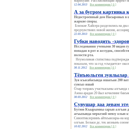
марихуане. Расслабляющий эффект пи
12.04.2013
Все комментарии [ 0 ]
А за бугром картинка 
Недостроенный дом Насыровых в ц
жаркие споры.
Близкие Хайсера разделились на два
предчувствиях новой жизни, ассоциир
22.03.2013
Все комментарии [ 0 ]
Губки наводить -здоро
Исследования учеными 30 видов гу
попадая в рот и желудок, способс
полости рта.
Неумолимая статистика подтверждает
показали, что за год «съедается» окол
30.11.2012
Все комментарии [ 0 ]
Тёнъюльген зуялылар
Зуя къасабасында яшагьан 200 ва
сувсыз яшай
Олар топракъ участкасыны алгъанда 
Амма арадан 20 йыл кечкенине бакъма
30.03.2012
Все комментарии [ 0 ]
Сувушар даа девам эт
Бутюн Къырымны сарып алгъан деш
агъызында меркезий мевзу олып к
Синоптиклернинъ айткъанлары-на коре
олгъан. Бельки де, тек аязнынъ озюне
10.02.2012
Все комментарии [ 0 ]