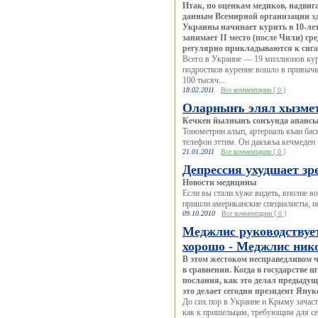
Итак, по оценкам медиков, надвиг
данным Всемирной организации зд
Украины начинает курить в 10-лет
занимает II место (после Чили) ср
регулярно прикладываются к сига
Всего в Украине — 19 миллионов кур
подростков курение вошло в привычку
100 тысяч...
18.02.2011
Все комментарии [ 0 ]
Оларнынъ элял хызмет
Кечкен йылнынъ сонъунда апансы
Тонометрни алып, артериаль къан ба
телефон эттим. Он дакъкъа кечмеден 
21.01.2011
Все комментарии [ 0 ]
Депрессия ухудшает зр
Новости медицины
Если вы стали хуже видеть, вполне в
пришли американские специалисты, и
09.10.2010
Все комментарии [ 0 ]
Меджлис руководствует
хорошо - Меджлис нико
В этом жестоком несправедливом че
в сравнении. Когда в государстве 
послания, как это делал предыдущ
это делает сегодня президент Янук
До сих пор в Украине и Крыму зачас
как к пришельцам, требующим для себ