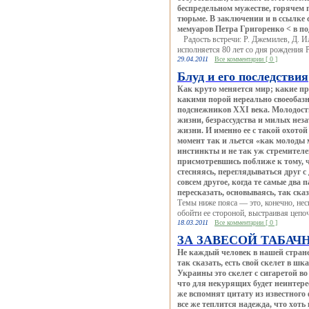
беспредельном мужестве, горячем 
тюрьме. В заключении и в ссылке 
мемуаров Петра Григоренко < в по
Радость встречи: Р. Джемилев, Д. И
исполняется 80 лет со дня рождения
29.04.2011
Все комментарии [ 0 ]
Блуд и его последствия
Как круто меняется мир; какие п
какими порой нереально своеобаз
подснежников XXI века. Молодость
жизни, безрассудства и милых нез
жизни. И именно ее с такой охотой
момент так и льется «как молоды м
инстинкты и не так уж стремителе
присмотревшись поближе к тому, чт
стесняясь, переглядываться друг с
совсем другое, когда те самые дв
пересказать, основываясь, так ска
Темы ниже пояса — это, конечно, неск
обойти ее стороной, выстраивая цепоч
18.03.2011
Все комментарии [ 0 ]
ЗА ЗАВЕСОЙ ТАБАЧ
Не каждый человек в нашей стране
так сказать, есть свой скелет в ш
Украины это скелет с сигаретой во
что для некурящих будет неинтер
же вспомнят цитату из известного
все же теплится надежда, что хоть