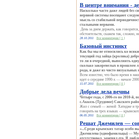
В центре внимания - д
Насколько часто даже людей без с
нервной системы посещают следую
мысль со стабильной периодичност
стальными нервами.
День за днем держать, как говорится,
обстоятельств, скажем так, сложно, н
28.10.2011
Все комментарии [ 1 ]
Базовый инстинкт
Как бы мы не относились ко всяки
текущий год зайца (кролика) добро
то ли в очередной, выполнять одну
сколько закоренелых в прошлом л
рода, и даже из чисто визуальных
Всем известно, что было время в наш
идет о середине 1990-х — начале 200
15.07.2011
Все комментарии [ 0 ]
Добрые дела вечны
Четыре года, с 2006-го по 2010-й,
с.Аккозь (Трудовое) Сакского рай
Жил с семьей — женой Хатидже и тр
говорить на трех языках — крымскота
06.05.2011
Все комментарии [ 0 ]
Решат Джемилев — сов
«...Среди крымских татар особо 
Джемилева (однофамильцы) — Муст
отсутствовал, заменял его. Я любл