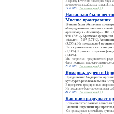
В Крыму в течение последних двух м
производства колбасных изделий, мар
19.07.2013
Все комментарии [ 0 ]
Насколько были честн
Мнение проигравших
19 июня были объявлены предвари
обнародованным данным в новый 
организация «Инкишаф» - 11861 (
6901 (7,6%), Крымская федерация
«Адалет» - 5197 (5,72%), Ассоци
(5,05%). Не преодолели 4-процен
Лига крымскотатарских женщин - 2
(1,83%), Крымскотатарский фонд ку
(1,14%).
Мы попросили представителей ряда п
были честными и прозрачными состоя
27.06.2013
Все комментарии [ 0 ]
Ярмарка, куреш и Горо
Празднование Хыдырлеза, организ
культурно-развлекательного центр
В программе традиционные спортивны
На празднике будут представлены раб
03.05.2013
Все комментарии [ 0 ]
Как пиво разрушает о
В этом напитке помимо алкоголя е
Главный ингредиент при производ
Он принадлежит к семейству тутовых,